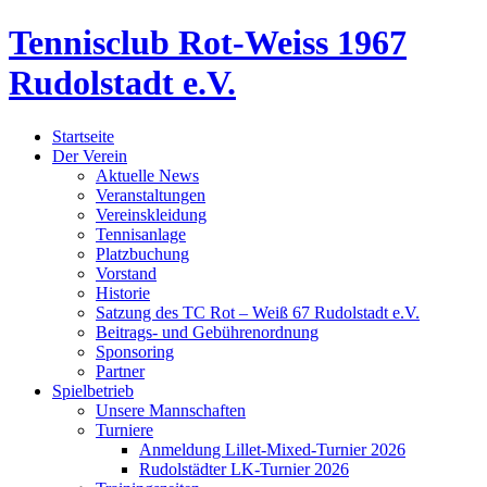
Tennisclub Rot-Weiss 1967
Rudolstadt e.V.
Startseite
Der Verein
Aktuelle News
Veranstaltungen
Vereinskleidung
Tennisanlage
Platzbuchung
Vorstand
Historie
Satzung des TC Rot – Weiß 67 Rudolstadt e.V.
Beitrags- und Gebührenordnung
Sponsoring
Partner
Spielbetrieb
Unsere Mannschaften
Turniere
Anmeldung Lillet-Mixed-Turnier 2026
Rudolstädter LK-Turnier 2026