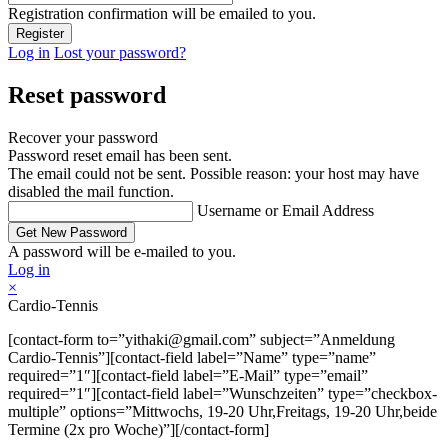
Registration confirmation will be emailed to you.
Log in
Lost your password?
Reset password
Recover your password
Password reset email has been sent.
The email could not be sent. Possible reason: your host may have
disabled the mail function.
Username or Email Address
A password will be e-mailed to you.
Log in
×
Cardio-Tennis
[contact-form to=”yithaki@gmail.com” subject=”Anmeldung
Cardio-Tennis”][contact-field label=”Name” type=”name”
required=”1″][contact-field label=”E-Mail” type=”email”
required=”1″][contact-field label=”Wunschzeiten” type=”checkbox-
multiple” options=”Mittwochs, 19-20 Uhr,Freitags, 19-20 Uhr,beide
Termine (2x pro Woche)”][/contact-form]