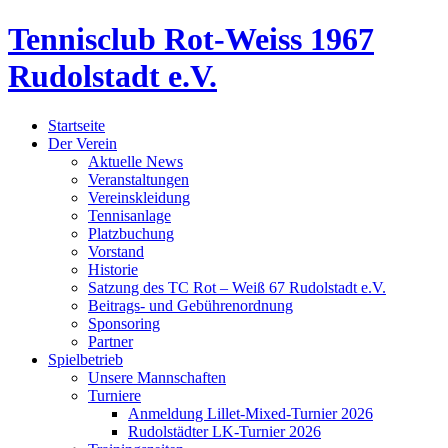
Tennisclub Rot-Weiss 1967
Rudolstadt e.V.
Startseite
Der Verein
Aktuelle News
Veranstaltungen
Vereinskleidung
Tennisanlage
Platzbuchung
Vorstand
Historie
Satzung des TC Rot – Weiß 67 Rudolstadt e.V.
Beitrags- und Gebührenordnung
Sponsoring
Partner
Spielbetrieb
Unsere Mannschaften
Turniere
Anmeldung Lillet-Mixed-Turnier 2026
Rudolstädter LK-Turnier 2026