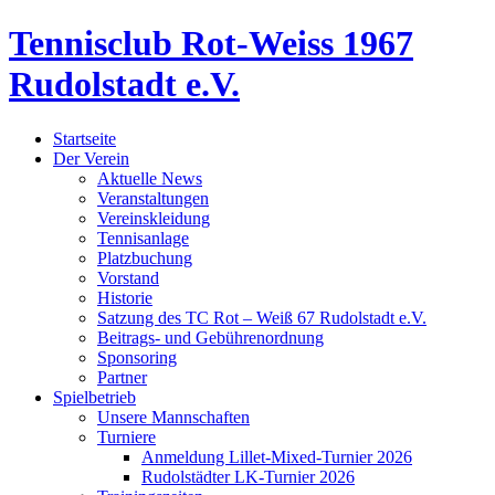
Tennisclub Rot-Weiss 1967
Rudolstadt e.V.
Startseite
Der Verein
Aktuelle News
Veranstaltungen
Vereinskleidung
Tennisanlage
Platzbuchung
Vorstand
Historie
Satzung des TC Rot – Weiß 67 Rudolstadt e.V.
Beitrags- und Gebührenordnung
Sponsoring
Partner
Spielbetrieb
Unsere Mannschaften
Turniere
Anmeldung Lillet-Mixed-Turnier 2026
Rudolstädter LK-Turnier 2026