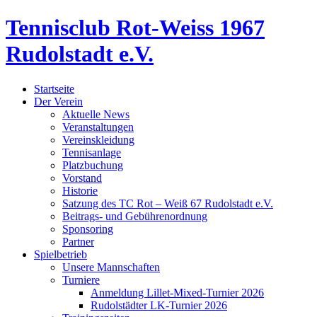
Tennisclub Rot-Weiss 1967
Rudolstadt e.V.
Startseite
Der Verein
Aktuelle News
Veranstaltungen
Vereinskleidung
Tennisanlage
Platzbuchung
Vorstand
Historie
Satzung des TC Rot – Weiß 67 Rudolstadt e.V.
Beitrags- und Gebührenordnung
Sponsoring
Partner
Spielbetrieb
Unsere Mannschaften
Turniere
Anmeldung Lillet-Mixed-Turnier 2026
Rudolstädter LK-Turnier 2026