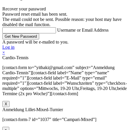
Recover your password
Password reset email has been sent.
The email could not be sent. Possible reason: your host may have
disabled the mail function.
Username or Email Address
A password will be e-mailed to you.
Log in
×
Cardio-Tennis
[contact-form to=”yithaki@gmail.com” subject=”Anmeldung
Cardio-Tennis”][contact-field label=”Name” type=”name”
required=”1″][contact-field label=”E-Mail” type=”email”
required=”1″][contact-field label=”Wunschzeiten” type=”checkbox-
multiple” options=”Mittwochs, 19-20 Uhr,Freitags, 19-20 Uhr,beide
Termine (2x pro Woche)”][/contact-form]
X
Anmeldung Lillet-Mixed-Turnier
[contact-form-7 id=”1037″ title=”Campari-Mixed”]
×