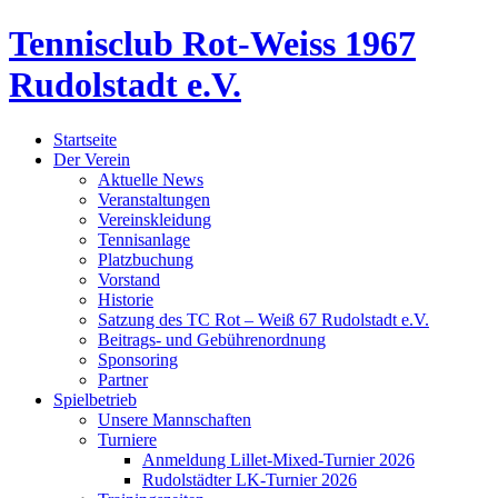
Tennisclub Rot-Weiss 1967
Rudolstadt e.V.
Startseite
Der Verein
Aktuelle News
Veranstaltungen
Vereinskleidung
Tennisanlage
Platzbuchung
Vorstand
Historie
Satzung des TC Rot – Weiß 67 Rudolstadt e.V.
Beitrags- und Gebührenordnung
Sponsoring
Partner
Spielbetrieb
Unsere Mannschaften
Turniere
Anmeldung Lillet-Mixed-Turnier 2026
Rudolstädter LK-Turnier 2026