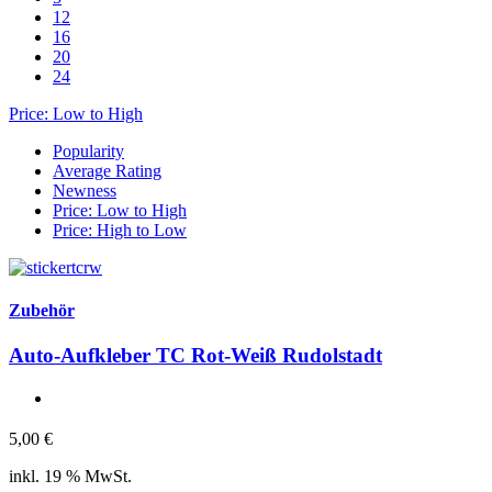
12
16
20
24
Price: Low to High
Popularity
Average Rating
Newness
Price: Low to High
Price: High to Low
Zubehör
Auto-Aufkleber TC Rot-Weiß Rudolstadt
5,00
€
inkl. 19 % MwSt.