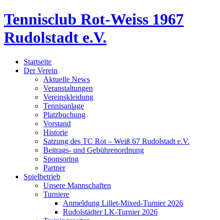
Tennisclub Rot-Weiss 1967
Rudolstadt e.V.
Startseite
Der Verein
Aktuelle News
Veranstaltungen
Vereinskleidung
Tennisanlage
Platzbuchung
Vorstand
Historie
Satzung des TC Rot – Weiß 67 Rudolstadt e.V.
Beitrags- und Gebührenordnung
Sponsoring
Partner
Spielbetrieb
Unsere Mannschaften
Turniere
Anmeldung Lillet-Mixed-Turnier 2026
Rudolstädter LK-Turnier 2026