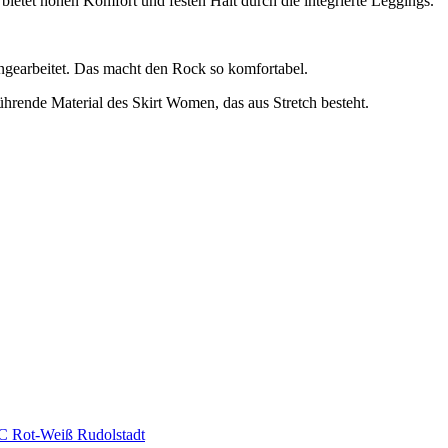
bietet hohen Komfort und festen Halt durch die integrierte Leggings.
ingearbeitet. Das macht den Rock so komfortabel.
ührende Material des Skirt Women, das aus Stretch besteht.
C Rot-Weiß Rudolstadt