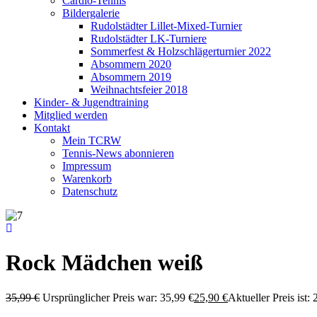
Cardio-Tennis
Bildergalerie
Rudolstädter Lillet-Mixed-Turnier
Rudolstädter LK-Turniere
Sommerfest & Holzschlägerturnier 2022
Absommern 2020
Absommern 2019
Weihnachtsfeier 2018
Kinder- & Jugendtraining
Mitglied werden
Kontakt
Mein TCRW
Tennis-News abonnieren
Impressum
Warenkorb
Datenschutz
Rock Mädchen weiß
35,99
€
Ursprünglicher Preis war: 35,99 €
25,90
€
Aktueller Preis ist: 