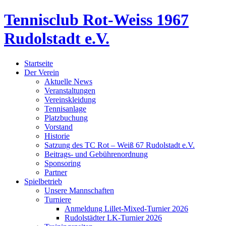
Tennisclub Rot-Weiss 1967
Rudolstadt e.V.
Startseite
Der Verein
Aktuelle News
Veranstaltungen
Vereinskleidung
Tennisanlage
Platzbuchung
Vorstand
Historie
Satzung des TC Rot – Weiß 67 Rudolstadt e.V.
Beitrags- und Gebührenordnung
Sponsoring
Partner
Spielbetrieb
Unsere Mannschaften
Turniere
Anmeldung Lillet-Mixed-Turnier 2026
Rudolstädter LK-Turnier 2026