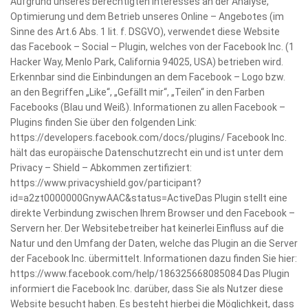
Aufgrund unseres berechtigten Interesses an der Analyse,
Optimierung und dem Betrieb unseres Online – Angebotes (im
Sinne des Art.6 Abs. 1 lit. f. DSGVO), verwendet diese Website
das Facebook – Social – Plugin, welches von der Facebook Inc. (1
Hacker Way, Menlo Park, California 94025, USA) betrieben wird.
Erkennbar sind die Einbindungen an dem Facebook – Logo bzw.
an den Begriffen „Like“, „Gefällt mir“, „Teilen“ in den Farben
Facebooks (Blau und Weiß). Informationen zu allen Facebook –
Plugins finden Sie über den folgenden Link:
https://developers.facebook.com/docs/plugins/ Facebook Inc.
hält das europäische Datenschutzrecht ein und ist unter dem
Privacy – Shield – Abkommen zertifiziert:
https://www.privacyshield.gov/participant?
id=a2zt0000000GnywAAC&status=ActiveDas Plugin stellt eine
direkte Verbindung zwischen Ihrem Browser und den Facebook –
Servern her. Der Websitebetreiber hat keinerlei Einfluss auf die
Natur und den Umfang der Daten, welche das Plugin an die Server
der Facebook Inc. übermittelt. Informationen dazu finden Sie hier:
https://www.facebook.com/help/186325668085084 Das Plugin
informiert die Facebook Inc. darüber, dass Sie als Nutzer diese
Website besucht haben. Es besteht hierbei die Möglichkeit, dass