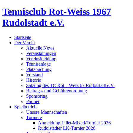
Tennisclub Rot-Weiss 1967
Rudolstadt e.V.
Startseite
Der Verein
Aktuelle News
Veranstaltungen
Vereinskleidung
Tennisanlage
Platzbuchung
Vorstand
Historie
Satzung des TC Rot – Weiß 67 Rudolstadt e.V.
Beitrags- und Gebührenordnung
Sponsoring
Partner
Spielbetrieb
Unsere Mannschaften
Turniere
Anmeldung Lillet-Mixed-Turnier 2026
Rudolstädter LK-Turnier 2026