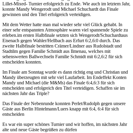
Lillet-Mixed- Turnier erfolgreich zu Ende. Wie auch im letztem Jahr,
konnte Mandy Wengerodt und Michael Schuchardt das Finale
gewinnen und den Titel erfolgreich verteidigen.
Mit dem Wetter hatte man mal wieder sehr viel Glück gehabt. In
einer sehr entspannten Atmosphäre waren viel spannende Spiele zu
erleben.im ersten Halbfinale setzten sich Wengerodt/Schuchardtaus
Eisenach gegen Wahler/Hellbach aus Erfurt 6:2,6:0 durch. Das
zweite Halbfinale bestritten Crämer/Lindner aus Rudolstadt und
Stadtilm gegen Familie Schmidt aus Ilmenau, welches mit
sehenswerten Ballwechseln Familie Schmidt mit 6:2,6:2 für sich
entscheiden konnten.
Im Finale am Sonntag wurde es dann richtig eng und Christian und
Mandy überzeugten mit sehr viel Laufarbeit. Im Endeffekt Konten
Mandy und Michael (die M&Ms) das Finale 6:4,6:3 für sich
entscheiden und erfolgreich den Titel verteidigen. Schaffen sie im
nächsten Jahr das Triple?
Das Finale der Nebenrunde konnten Perlet/Rudolph gegen unsere
Gäste aus Berlin Hintelmann/Luers knapp mit 6:4, 6:4 für sich
entscheiden
Es war ein super schönes Turnier und wir hoffen, im nächsten Jahr
alte und neue Gäste begrüßen zu dürfen