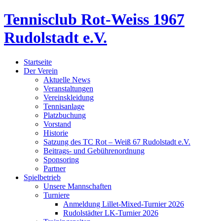
Tennisclub Rot-Weiss 1967
Rudolstadt e.V.
Startseite
Der Verein
Aktuelle News
Veranstaltungen
Vereinskleidung
Tennisanlage
Platzbuchung
Vorstand
Historie
Satzung des TC Rot – Weiß 67 Rudolstadt e.V.
Beitrags- und Gebührenordnung
Sponsoring
Partner
Spielbetrieb
Unsere Mannschaften
Turniere
Anmeldung Lillet-Mixed-Turnier 2026
Rudolstädter LK-Turnier 2026