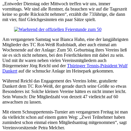
„Entweder Dienstag oder Mittwoch treffen wir uns, immer
vormittags. Wir sind alle Rentner, da brauchen wir auf die Tageszeit
keine so große Rücksicht nehmen“, erzählt die 73Jährige, die dann
mit vier, fünf Gleichgesinnten ein paar Sätze spielt.
Am vergangenen Samstag war Bianca Hahn, eine der langjährigsten
Mitglieder des TC Rot-Weiß Rudolstadt, aber auch einmal am
Wochenende auf der Anlage: Zum 50. Geburtstag ihres Vereins ließ
sie es sich nicht nehmen, bei den Feierlichkeiten mit dabei zu sein.
Und mit ihr waren neben vielen Vereinsmitgliedern auch
Bürgermeister Jörg Reichl und der
Thüringer Tennis-Präsident Wulf
Dankert
auf die schmucke Anlage im Heinepark gekommen.
Während Reichl das Engagement des Vereins lobte, gratulierte
Dankert dem TC Rot-Weiß, der gerade durch seine Größe so etwas
Besonderes ist: Solche kleinen Vereine hätten es nicht immer leicht.
Sein Wunsch: Die Mitgliedzahl von derzeit 47 vielleicht auf 60
anwachsen zu lassen.
Mit einem Schnuppertennis-Turnier am vergangenen Freitag ist man
da vielleicht schon auf einem guten Weg: „Zwei Teilnehmer haben
zumindest schon einmal einen Mitgliedsantrag mitgenommen“, sagt
Vereinsvorsitzende Petra Melcher.