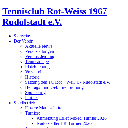
Tennisclub Rot-Weiss 1967
Rudolstadt e.V.
Startseite
Der Verein
Aktuelle News
Veranstaltungen
Vereinskleidung
Tennisanlage
Platzbuchung
Vorstand
Historie
Satzung des TC Rot – Weiß 67 Rudolstadt e.V.
Beitrags- und Gebührenordnung
Sponsoring
Partner
Spielbetrieb
Unsere Mannschaften
Turniere
Anmeldung Lillet-Mixed-Turnier 2026
Rudolstädter LK-Turnier 2026