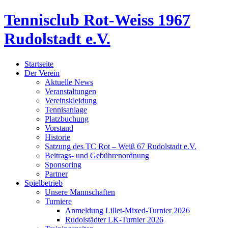
Tennisclub Rot-Weiss 1967
Rudolstadt e.V.
Startseite
Der Verein
Aktuelle News
Veranstaltungen
Vereinskleidung
Tennisanlage
Platzbuchung
Vorstand
Historie
Satzung des TC Rot – Weiß 67 Rudolstadt e.V.
Beitrags- und Gebührenordnung
Sponsoring
Partner
Spielbetrieb
Unsere Mannschaften
Turniere
Anmeldung Lillet-Mixed-Turnier 2026
Rudolstädter LK-Turnier 2026