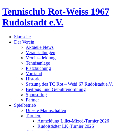
Tennisclub Rot-Weiss 1967
Rudolstadt e.V.
Startseite
Der Verein
Aktuelle News
Veranstaltungen
Vereinskleidung
Tennisanlage
Platzbuchung
Vorstand
Historie
Satzung des TC Rot – Weiß 67 Rudolstadt e.V.
Beitrags- und Gebührenordnung
Sponsoring
Partner
Spielbetrieb
Unsere Mannschaften
Turniere
Anmeldung Lillet-Mixed-Turnier 2026
Rudolstädter LK-Turnier 2026