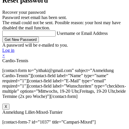
Reset password
Recover your password
Password reset email has been sent.
The email could not be sent. Possible reason: your host may have
disabled the mail function.
Username or Email Address
A password will be e-mailed to you.
Log in
×
Cardio-Tennis
[contact-form to=”yithaki@gmail.com” subject=”Anmeldung
Cardio-Tennis”][contact-field label=”Name” type=”name”
required=”1″][contact-field label=”E-Mail” type=”email”
required=”1″][contact-field label=”Wunschzeiten” type=”checkbox-
multiple” options=”Mittwochs, 19-20 Uhr,Freitags, 19-20 Uhr,beide
Termine (2x pro Woche)”][/contact-form]
X
Anmeldung Lillet-Mixed-Turnier
[contact-form-7 id=”1037″ title=”Campari-Mixed”]