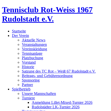
Tennisclub Rot-Weiss 1967
Rudolstadt e.V.
Startseite
Der Verein
Aktuelle News
Veranstaltungen
Vereinskleidung
Tennisanlage
Platzbuchung
Vorstand
Historie
Satzung des TC Rot – Weiß 67 Rudolstadt e.V.
Beitrags- und Gebührenordnung
Sponsoring
Partner
Spielbetrieb
Unsere Mannschaften
Turniere
Anmeldung Lillet-Mixed-Turnier 2026
Rudolstädter LK-Turnier 2026