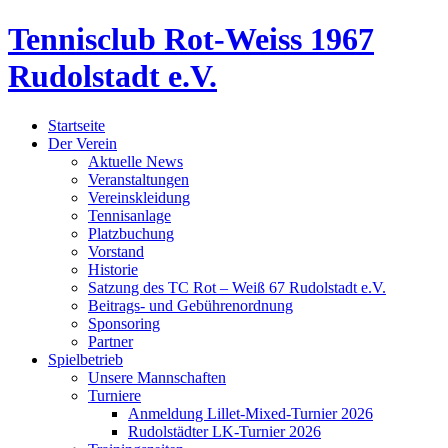
Tennisclub Rot-Weiss 1967
Rudolstadt e.V.
Startseite
Der Verein
Aktuelle News
Veranstaltungen
Vereinskleidung
Tennisanlage
Platzbuchung
Vorstand
Historie
Satzung des TC Rot – Weiß 67 Rudolstadt e.V.
Beitrags- und Gebührenordnung
Sponsoring
Partner
Spielbetrieb
Unsere Mannschaften
Turniere
Anmeldung Lillet-Mixed-Turnier 2026
Rudolstädter LK-Turnier 2026