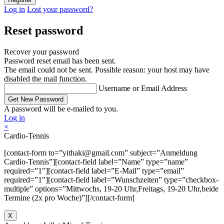
Log in
Lost your password?
Reset password
Recover your password
Password reset email has been sent.
The email could not be sent. Possible reason: your host may have
disabled the mail function.
Username or Email Address
A password will be e-mailed to you.
Log in
×
Cardio-Tennis
[contact-form to=”yithaki@gmail.com” subject=”Anmeldung
Cardio-Tennis”][contact-field label=”Name” type=”name”
required=”1″][contact-field label=”E-Mail” type=”email”
required=”1″][contact-field label=”Wunschzeiten” type=”checkbox-
multiple” options=”Mittwochs, 19-20 Uhr,Freitags, 19-20 Uhr,beide
Termine (2x pro Woche)”][/contact-form]
X