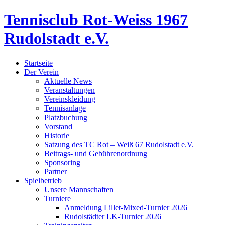
Tennisclub Rot-Weiss 1967
Rudolstadt e.V.
Startseite
Der Verein
Aktuelle News
Veranstaltungen
Vereinskleidung
Tennisanlage
Platzbuchung
Vorstand
Historie
Satzung des TC Rot – Weiß 67 Rudolstadt e.V.
Beitrags- und Gebührenordnung
Sponsoring
Partner
Spielbetrieb
Unsere Mannschaften
Turniere
Anmeldung Lillet-Mixed-Turnier 2026
Rudolstädter LK-Turnier 2026