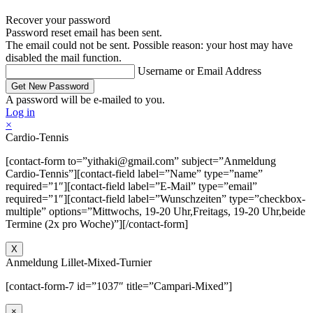
Recover your password
Password reset email has been sent.
The email could not be sent. Possible reason: your host may have
disabled the mail function.
Username or Email Address
A password will be e-mailed to you.
Log in
×
Cardio-Tennis
[contact-form to=”yithaki@gmail.com” subject=”Anmeldung
Cardio-Tennis”][contact-field label=”Name” type=”name”
required=”1″][contact-field label=”E-Mail” type=”email”
required=”1″][contact-field label=”Wunschzeiten” type=”checkbox-
multiple” options=”Mittwochs, 19-20 Uhr,Freitags, 19-20 Uhr,beide
Termine (2x pro Woche)”][/contact-form]
X
Anmeldung Lillet-Mixed-Turnier
[contact-form-7 id=”1037″ title=”Campari-Mixed”]
×