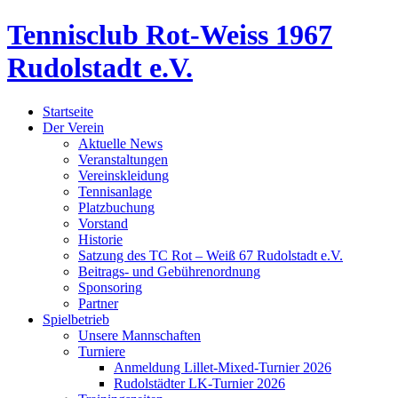
Tennisclub Rot-Weiss 1967
Rudolstadt e.V.
Startseite
Der Verein
Aktuelle News
Veranstaltungen
Vereinskleidung
Tennisanlage
Platzbuchung
Vorstand
Historie
Satzung des TC Rot – Weiß 67 Rudolstadt e.V.
Beitrags- und Gebührenordnung
Sponsoring
Partner
Spielbetrieb
Unsere Mannschaften
Turniere
Anmeldung Lillet-Mixed-Turnier 2026
Rudolstädter LK-Turnier 2026