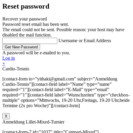
Reset password
Recover your password
Password reset email has been sent.
The email could not be sent. Possible reason: your host may have
disabled the mail function.
Username or Email Address
A password will be e-mailed to you.
Log in
×
Cardio-Tennis
[contact-form to=”yithaki@gmail.com” subject=”Anmeldung
Cardio-Tennis”][contact-field label=”Name” type=”name”
required=”1″][contact-field label=”E-Mail” type=”email”
required=”1″][contact-field label=”Wunschzeiten” type=”checkbox-
multiple” options=”Mittwochs, 19-20 Uhr,Freitags, 19-20 Uhr,beide
Termine (2x pro Woche)”][/contact-form]
X
Anmeldung Lillet-Mixed-Turnier
[contact-form-7 id=”1037″ title=”Campari-Mixed”]