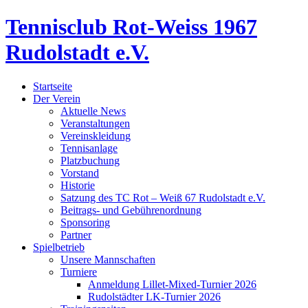
Tennisclub Rot-Weiss 1967
Rudolstadt e.V.
Startseite
Der Verein
Aktuelle News
Veranstaltungen
Vereinskleidung
Tennisanlage
Platzbuchung
Vorstand
Historie
Satzung des TC Rot – Weiß 67 Rudolstadt e.V.
Beitrags- und Gebührenordnung
Sponsoring
Partner
Spielbetrieb
Unsere Mannschaften
Turniere
Anmeldung Lillet-Mixed-Turnier 2026
Rudolstädter LK-Turnier 2026