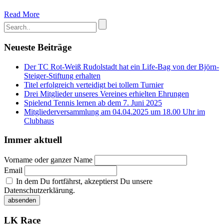
Read More
Neueste Beiträge
Der TC Rot-Weiß Rudolstadt hat ein Life-Bag von der Björn-
Steiger-Stiftung erhalten
Titel erfolgreich verteidigt bei tollem Turnier
Drei Mitglieder unseres Vereines erhielten Ehrungen
Spielend Tennis lernen ab dem 7. Juni 2025
Mitgliederversammlung am 04.04.2025 um 18.00 Uhr im
Clubhaus
Immer aktuell
Vorname oder ganzer Name
Email
In dem Du fortfährst, akzeptierst Du unsere
Datenschutzerklärung.
LK Race