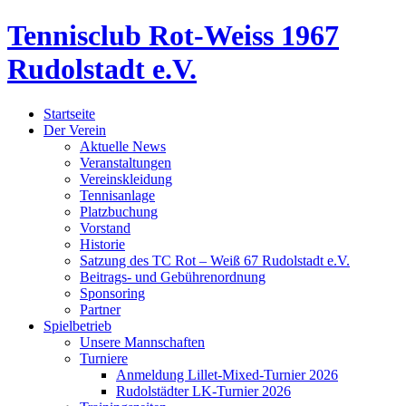
Tennisclub Rot-Weiss 1967
Rudolstadt e.V.
Startseite
Der Verein
Aktuelle News
Veranstaltungen
Vereinskleidung
Tennisanlage
Platzbuchung
Vorstand
Historie
Satzung des TC Rot – Weiß 67 Rudolstadt e.V.
Beitrags- und Gebührenordnung
Sponsoring
Partner
Spielbetrieb
Unsere Mannschaften
Turniere
Anmeldung Lillet-Mixed-Turnier 2026
Rudolstädter LK-Turnier 2026