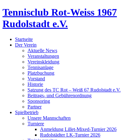
Tennisclub Rot-Weiss 1967
Rudolstadt e.V.
Startseite
Der Verein
Aktuelle News
Veranstaltungen
Vereinskleidung
Tennisanlage
Platzbuchung
Vorstand
Historie
Satzung des TC Rot – Weiß 67 Rudolstadt e.V.
Beitrags- und Gebührenordnung
Sponsoring
Partner
Spielbetrieb
Unsere Mannschaften
Turniere
Anmeldung Lillet-Mixed-Turnier 2026
Rudolstädter LK-Turnier 2026