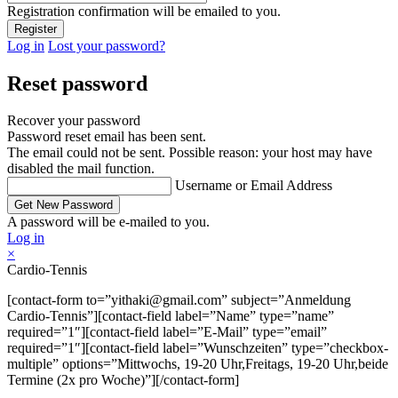
Registration confirmation will be emailed to you.
Log in
Lost your password?
Reset password
Recover your password
Password reset email has been sent.
The email could not be sent. Possible reason: your host may have
disabled the mail function.
Username or Email Address
A password will be e-mailed to you.
Log in
×
Cardio-Tennis
[contact-form to=”yithaki@gmail.com” subject=”Anmeldung
Cardio-Tennis”][contact-field label=”Name” type=”name”
required=”1″][contact-field label=”E-Mail” type=”email”
required=”1″][contact-field label=”Wunschzeiten” type=”checkbox-
multiple” options=”Mittwochs, 19-20 Uhr,Freitags, 19-20 Uhr,beide
Termine (2x pro Woche)”][/contact-form]