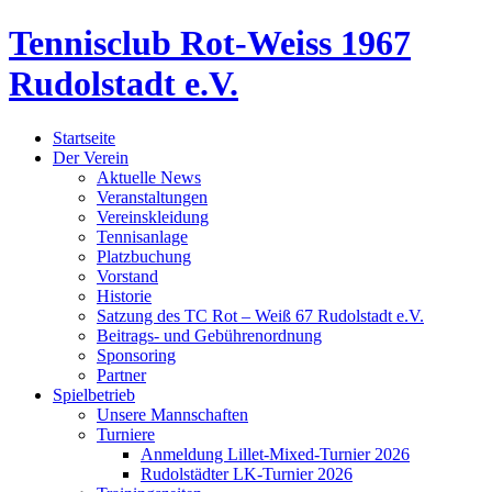
Tennisclub Rot-Weiss 1967
Rudolstadt e.V.
Startseite
Der Verein
Aktuelle News
Veranstaltungen
Vereinskleidung
Tennisanlage
Platzbuchung
Vorstand
Historie
Satzung des TC Rot – Weiß 67 Rudolstadt e.V.
Beitrags- und Gebührenordnung
Sponsoring
Partner
Spielbetrieb
Unsere Mannschaften
Turniere
Anmeldung Lillet-Mixed-Turnier 2026
Rudolstädter LK-Turnier 2026