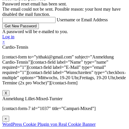
Password reset email has been sent.
The email could not be sent. Possible reason: your host may have
disabled the mail function.
Username or Email Address
A password will be e-mailed to you.
Log in
×
Cardio-Tennis
[contact-form to=”yithaki@gmail.com” subject=”Anmeldung
Cardio-Tennis”][contact-field label=”Name” type=”name”
required=”1″][contact-field label=”E-Mail” type=”email”
required=”1″][contact-field label=”Wunschzeiten” type=”checkbox-
multiple” options=”Mittwochs, 19-20 Uhr,Freitags, 19-20 Uhr,beide
Termine (2x pro Woche)”][/contact-form]
X
Anmeldung Lillet-Mixed-Turnier
[contact-form-7 id=”1037″ title=”Campari-Mixed”]
×
WordPress Cookie Plugin von Real Cookie Banner