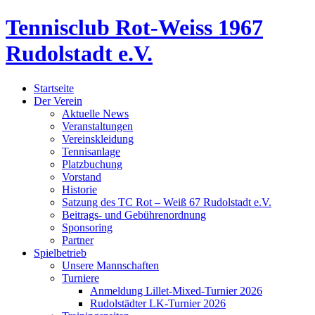
Tennisclub Rot-Weiss 1967
Rudolstadt e.V.
Startseite
Der Verein
Aktuelle News
Veranstaltungen
Vereinskleidung
Tennisanlage
Platzbuchung
Vorstand
Historie
Satzung des TC Rot – Weiß 67 Rudolstadt e.V.
Beitrags- und Gebührenordnung
Sponsoring
Partner
Spielbetrieb
Unsere Mannschaften
Turniere
Anmeldung Lillet-Mixed-Turnier 2026
Rudolstädter LK-Turnier 2026