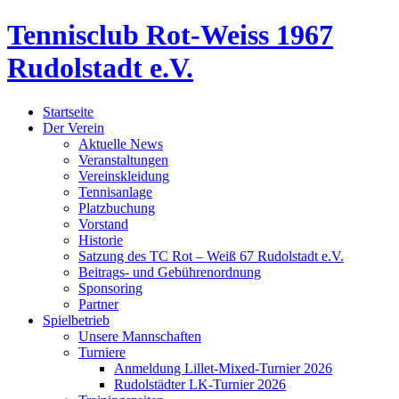
Tennisclub Rot-Weiss 1967
Rudolstadt e.V.
Startseite
Der Verein
Aktuelle News
Veranstaltungen
Vereinskleidung
Tennisanlage
Platzbuchung
Vorstand
Historie
Satzung des TC Rot – Weiß 67 Rudolstadt e.V.
Beitrags- und Gebührenordnung
Sponsoring
Partner
Spielbetrieb
Unsere Mannschaften
Turniere
Anmeldung Lillet-Mixed-Turnier 2026
Rudolstädter LK-Turnier 2026