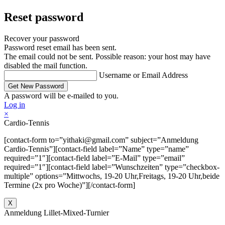
Reset password
Recover your password
Password reset email has been sent.
The email could not be sent. Possible reason: your host may have
disabled the mail function.
Username or Email Address
A password will be e-mailed to you.
Log in
×
Cardio-Tennis
[contact-form to=”yithaki@gmail.com” subject=”Anmeldung
Cardio-Tennis”][contact-field label=”Name” type=”name”
required=”1″][contact-field label=”E-Mail” type=”email”
required=”1″][contact-field label=”Wunschzeiten” type=”checkbox-
multiple” options=”Mittwochs, 19-20 Uhr,Freitags, 19-20 Uhr,beide
Termine (2x pro Woche)”][/contact-form]
X
Anmeldung Lillet-Mixed-Turnier