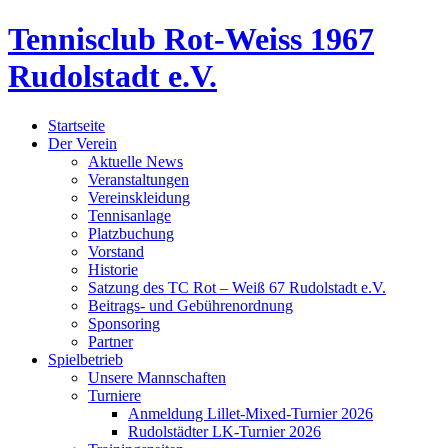
Tennisclub Rot-Weiss 1967
Rudolstadt e.V.
Startseite
Der Verein
Aktuelle News
Veranstaltungen
Vereinskleidung
Tennisanlage
Platzbuchung
Vorstand
Historie
Satzung des TC Rot – Weiß 67 Rudolstadt e.V.
Beitrags- und Gebührenordnung
Sponsoring
Partner
Spielbetrieb
Unsere Mannschaften
Turniere
Anmeldung Lillet-Mixed-Turnier 2026
Rudolstädter LK-Turnier 2026