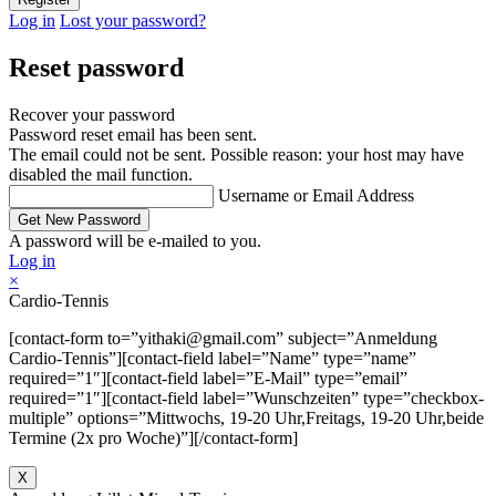
Log in
Lost your password?
Reset password
Recover your password
Password reset email has been sent.
The email could not be sent. Possible reason: your host may have
disabled the mail function.
Username or Email Address
A password will be e-mailed to you.
Log in
×
Cardio-Tennis
[contact-form to=”yithaki@gmail.com” subject=”Anmeldung
Cardio-Tennis”][contact-field label=”Name” type=”name”
required=”1″][contact-field label=”E-Mail” type=”email”
required=”1″][contact-field label=”Wunschzeiten” type=”checkbox-
multiple” options=”Mittwochs, 19-20 Uhr,Freitags, 19-20 Uhr,beide
Termine (2x pro Woche)”][/contact-form]
X