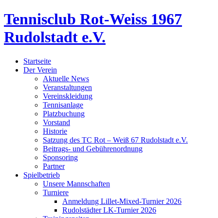
Tennisclub Rot-Weiss 1967
Rudolstadt e.V.
Startseite
Der Verein
Aktuelle News
Veranstaltungen
Vereinskleidung
Tennisanlage
Platzbuchung
Vorstand
Historie
Satzung des TC Rot – Weiß 67 Rudolstadt e.V.
Beitrags- und Gebührenordnung
Sponsoring
Partner
Spielbetrieb
Unsere Mannschaften
Turniere
Anmeldung Lillet-Mixed-Turnier 2026
Rudolstädter LK-Turnier 2026