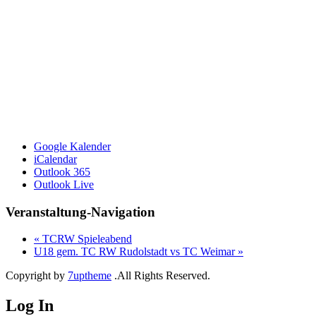
Google Kalender
iCalendar
Outlook 365
Outlook Live
Veranstaltung-Navigation
«
TCRW Spieleabend
U18 gem. TC RW Rudolstadt vs TC Weimar
»
Copyright by
7uptheme
.All Rights Reserved.
Log In