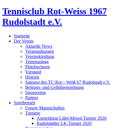
Tennisclub Rot-Weiss 1967
Rudolstadt e.V.
Startseite
Der Verein
Aktuelle News
Veranstaltungen
Vereinskleidung
Tennisanlage
Platzbuchung
Vorstand
Historie
Satzung des TC Rot – Weiß 67 Rudolstadt e.V.
Beitrags- und Gebührenordnung
Sponsoring
Partner
Spielbetrieb
Unsere Mannschaften
Turniere
Anmeldung Lillet-Mixed-Turnier 2026
Rudolstädter LK-Turnier 2026