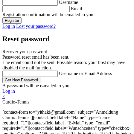
Username
Email
Registration confirmation will be emailed to you.
Log in
Lost your password?
Reset password
Recover your password
Password reset email has been sent.
The email could not be sent. Possible reason: your host may have
disabled the mail function.
Username or Email Address
A password will be e-mailed to you.
Log in
×
Cardio-Tennis
[contact-form to=”yithaki@gmail.com” subject=”Anmeldung
Cardio-Tennis”][contact-field label=”Name” type=”name”
required=”1″][contact-field label=”E-Mail” type=”email”
required=”1″][contact-field label=”Wunschzeiten” type=”checkbox-
multiple” options=”Mittwochs, 19-20 Uhr,Freitags, 19-20 Uhr,beide