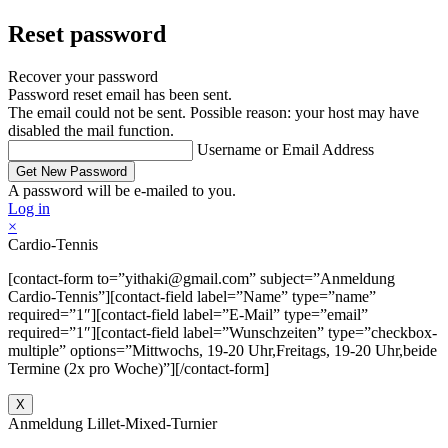
Reset password
Recover your password
Password reset email has been sent.
The email could not be sent. Possible reason: your host may have
disabled the mail function.
Username or Email Address
A password will be e-mailed to you.
Log in
×
Cardio-Tennis
[contact-form to=”yithaki@gmail.com” subject=”Anmeldung
Cardio-Tennis”][contact-field label=”Name” type=”name”
required=”1″][contact-field label=”E-Mail” type=”email”
required=”1″][contact-field label=”Wunschzeiten” type=”checkbox-
multiple” options=”Mittwochs, 19-20 Uhr,Freitags, 19-20 Uhr,beide
Termine (2x pro Woche)”][/contact-form]
X
Anmeldung Lillet-Mixed-Turnier