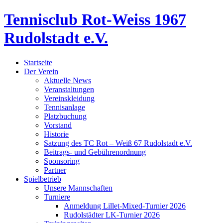
Tennisclub Rot-Weiss 1967
Rudolstadt e.V.
Startseite
Der Verein
Aktuelle News
Veranstaltungen
Vereinskleidung
Tennisanlage
Platzbuchung
Vorstand
Historie
Satzung des TC Rot – Weiß 67 Rudolstadt e.V.
Beitrags- und Gebührenordnung
Sponsoring
Partner
Spielbetrieb
Unsere Mannschaften
Turniere
Anmeldung Lillet-Mixed-Turnier 2026
Rudolstädter LK-Turnier 2026