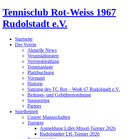
Tennisclub Rot-Weiss 1967
Rudolstadt e.V.
Startseite
Der Verein
Aktuelle News
Veranstaltungen
Vereinskleidung
Tennisanlage
Platzbuchung
Vorstand
Historie
Satzung des TC Rot – Weiß 67 Rudolstadt e.V.
Beitrags- und Gebührenordnung
Sponsoring
Partner
Spielbetrieb
Unsere Mannschaften
Turniere
Anmeldung Lillet-Mixed-Turnier 2026
Rudolstädter LK-Turnier 2026