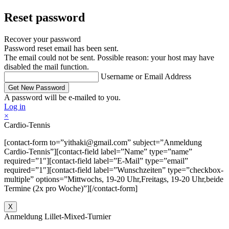
Reset password
Recover your password
Password reset email has been sent.
The email could not be sent. Possible reason: your host may have
disabled the mail function.
Username or Email Address
A password will be e-mailed to you.
Log in
×
Cardio-Tennis
[contact-form to=”yithaki@gmail.com” subject=”Anmeldung
Cardio-Tennis”][contact-field label=”Name” type=”name”
required=”1″][contact-field label=”E-Mail” type=”email”
required=”1″][contact-field label=”Wunschzeiten” type=”checkbox-
multiple” options=”Mittwochs, 19-20 Uhr,Freitags, 19-20 Uhr,beide
Termine (2x pro Woche)”][/contact-form]
X
Anmeldung Lillet-Mixed-Turnier