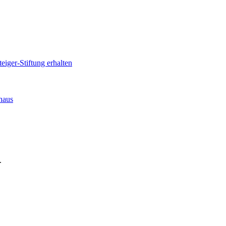
iger-Stiftung erhalten
haus
.