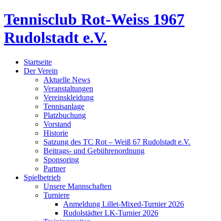
Tennisclub Rot-Weiss 1967
Rudolstadt e.V.
Startseite
Der Verein
Aktuelle News
Veranstaltungen
Vereinskleidung
Tennisanlage
Platzbuchung
Vorstand
Historie
Satzung des TC Rot – Weiß 67 Rudolstadt e.V.
Beitrags- und Gebührenordnung
Sponsoring
Partner
Spielbetrieb
Unsere Mannschaften
Turniere
Anmeldung Lillet-Mixed-Turnier 2026
Rudolstädter LK-Turnier 2026