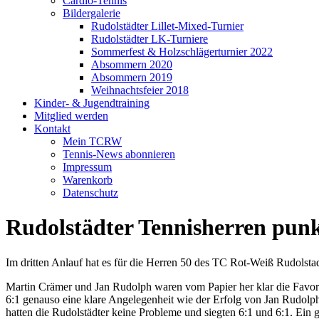
Cardio-Tennis
Bildergalerie
Rudolstädter Lillet-Mixed-Turnier
Rudolstädter LK-Turniere
Sommerfest & Holzschlägerturnier 2022
Absommern 2020
Absommern 2019
Weihnachtsfeier 2018
Kinder- & Jugendtraining
Mitglied werden
Kontakt
Mein TCRW
Tennis-News abonnieren
Impressum
Warenkorb
Datenschutz
Rudolstädter Tennisherren punk
Im dritten Anlauf hat es für die Herren 50 des TC Rot-Weiß Rudolsta
Martin Crämer und Jan Rudolph waren vom Papier her klar die Favorit
6:1 genauso eine klare Angelegenheit wie der Erfolg von Jan Rudol
hatten die Rudolstädter keine Probleme und siegten 6:1 und 6:1. Ein g