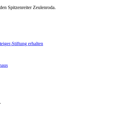
en Spitzenreiter Zeulenroda.
iger-Stiftung erhalten
haus
.