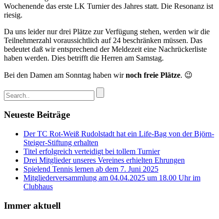
Wochenende das erste LK Turnier des Jahres statt. Die Resonanz ist
riesig.
Da uns leider nur drei Plätze zur Verfügung stehen, werden wir die
Teilnehmerzahl voraussichtlich auf 24 beschränken müssen. Das
bedeutet daß wir entsprechend der Meldezeit eine Nachrückerliste
haben werden. Dies betrifft die Herren am Samstag.
Bei den Damen am Sonntag haben wir
noch freie Plätze
. 😉
Neueste Beiträge
Der TC Rot-Weiß Rudolstadt hat ein Life-Bag von der Björn-
Steiger-Stiftung erhalten
Titel erfolgreich verteidigt bei tollem Turnier
Drei Mitglieder unseres Vereines erhielten Ehrungen
Spielend Tennis lernen ab dem 7. Juni 2025
Mitgliederversammlung am 04.04.2025 um 18.00 Uhr im
Clubhaus
Immer aktuell