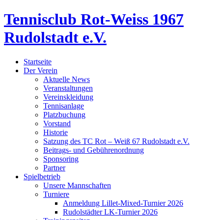
Tennisclub Rot-Weiss 1967
Rudolstadt e.V.
Startseite
Der Verein
Aktuelle News
Veranstaltungen
Vereinskleidung
Tennisanlage
Platzbuchung
Vorstand
Historie
Satzung des TC Rot – Weiß 67 Rudolstadt e.V.
Beitrags- und Gebührenordnung
Sponsoring
Partner
Spielbetrieb
Unsere Mannschaften
Turniere
Anmeldung Lillet-Mixed-Turnier 2026
Rudolstädter LK-Turnier 2026