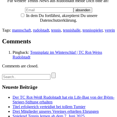
Für weitere Tennis News aus Rudolstadt melde Dich bitte an!
In dem Du fortfährst, akzeptierst Du unsere
Datenschutzerklärung.
Tags:
mannschaft
,
rudolstadt
,
tennis
,
tennishalle
,
tennisspieler
,
verein
Comments
Pingback:
Tennisplatz im Winterschlaf | TC Rot-Weiss
Rudolstadt
Comments are closed.
Neueste Beiträge
Der TC Rot-Weiß Rudolstadt hat ein Life-Bag von der Björn-
Steiger-Stiftung erhalten
Titel erfolgreich verteidigt bei tollem Turnier
Drei Mitglieder unseres Vereines erhielten Ehrungen
Spielend Tennis lernen ab dem 7. Juni 2025