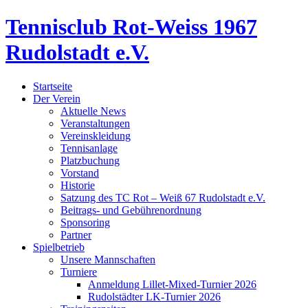
Tennisclub Rot-Weiss 1967
Rudolstadt e.V.
Startseite
Der Verein
Aktuelle News
Veranstaltungen
Vereinskleidung
Tennisanlage
Platzbuchung
Vorstand
Historie
Satzung des TC Rot – Weiß 67 Rudolstadt e.V.
Beitrags- und Gebührenordnung
Sponsoring
Partner
Spielbetrieb
Unsere Mannschaften
Turniere
Anmeldung Lillet-Mixed-Turnier 2026
Rudolstädter LK-Turnier 2026