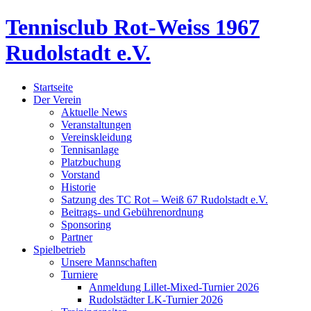
Tennisclub Rot-Weiss 1967
Rudolstadt e.V.
Startseite
Der Verein
Aktuelle News
Veranstaltungen
Vereinskleidung
Tennisanlage
Platzbuchung
Vorstand
Historie
Satzung des TC Rot – Weiß 67 Rudolstadt e.V.
Beitrags- und Gebührenordnung
Sponsoring
Partner
Spielbetrieb
Unsere Mannschaften
Turniere
Anmeldung Lillet-Mixed-Turnier 2026
Rudolstädter LK-Turnier 2026