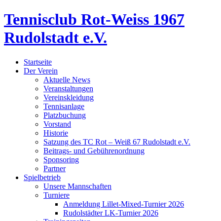
Tennisclub Rot-Weiss 1967
Rudolstadt e.V.
Startseite
Der Verein
Aktuelle News
Veranstaltungen
Vereinskleidung
Tennisanlage
Platzbuchung
Vorstand
Historie
Satzung des TC Rot – Weiß 67 Rudolstadt e.V.
Beitrags- und Gebührenordnung
Sponsoring
Partner
Spielbetrieb
Unsere Mannschaften
Turniere
Anmeldung Lillet-Mixed-Turnier 2026
Rudolstädter LK-Turnier 2026