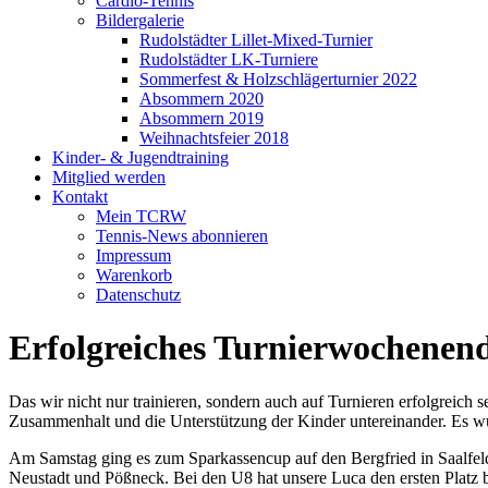
Cardio-Tennis
Bildergalerie
Rudolstädter Lillet-Mixed-Turnier
Rudolstädter LK-Turniere
Sommerfest & Holzschlägerturnier 2022
Absommern 2020
Absommern 2019
Weihnachtsfeier 2018
Kinder- & Jugendtraining
Mitglied werden
Kontakt
Mein TCRW
Tennis-News abonnieren
Impressum
Warenkorb
Datenschutz
Erfolgreiches Turnierwochenend
Das wir nicht nur trainieren, sondern auch auf Turnieren erfolgreic
Zusammenhalt und die Unterstützung der Kinder untereinander. Es wur
Am Samstag ging es zum Sparkassencup auf den Bergfried in Saalfeld,
Neustadt und Pößneck. Bei den U8 hat unsere Luca den ersten Platz