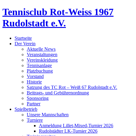
Tennisclub Rot-Weiss 1967
Rudolstadt e.V.
Startseite
Der Verein
Aktuelle News
Veranstaltungen
Vereinskleidung
Tennisanlage
Platzbuchung
Vorstand
Historie
Satzung des TC Rot – Weiß 67 Rudolstadt e.V.
Beitrags- und Gebührenordnung
Sponsoring
Partner
Spielbetrieb
Unsere Mannschaften
Turniere
Anmeldung Lillet-Mixed-Turnier 2026
Rudolstädter LK-Turnier 2026