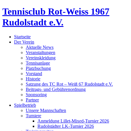
Tennisclub Rot-Weiss 1967
Rudolstadt e.V.
Startseite
Der Verein
Aktuelle News
Veranstaltungen
Vereinskleidung
Tennisanlage
Platzbuchung
Vorstand
Historie
Satzung des TC Rot – Weiß 67 Rudolstadt e.V.
Beitrags- und Gebührenordnung
Sponsoring
Partner
Spielbetrieb
Unsere Mannschaften
Turniere
Anmeldung Lillet-Mixed-Turnier 2026
Rudolstädter LK-Turnier 2026