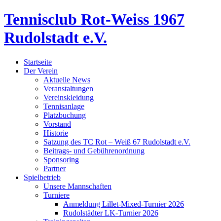
Tennisclub Rot-Weiss 1967
Rudolstadt e.V.
Startseite
Der Verein
Aktuelle News
Veranstaltungen
Vereinskleidung
Tennisanlage
Platzbuchung
Vorstand
Historie
Satzung des TC Rot – Weiß 67 Rudolstadt e.V.
Beitrags- und Gebührenordnung
Sponsoring
Partner
Spielbetrieb
Unsere Mannschaften
Turniere
Anmeldung Lillet-Mixed-Turnier 2026
Rudolstädter LK-Turnier 2026