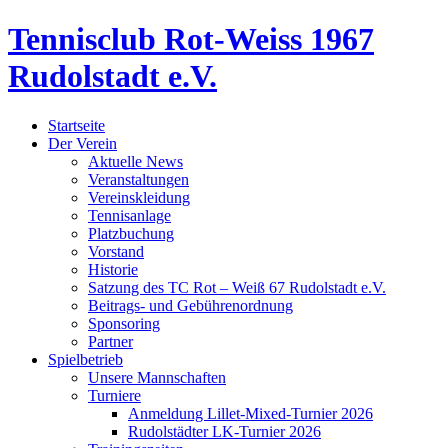
Tennisclub Rot-Weiss 1967
Rudolstadt e.V.
Startseite
Der Verein
Aktuelle News
Veranstaltungen
Vereinskleidung
Tennisanlage
Platzbuchung
Vorstand
Historie
Satzung des TC Rot – Weiß 67 Rudolstadt e.V.
Beitrags- und Gebührenordnung
Sponsoring
Partner
Spielbetrieb
Unsere Mannschaften
Turniere
Anmeldung Lillet-Mixed-Turnier 2026
Rudolstädter LK-Turnier 2026