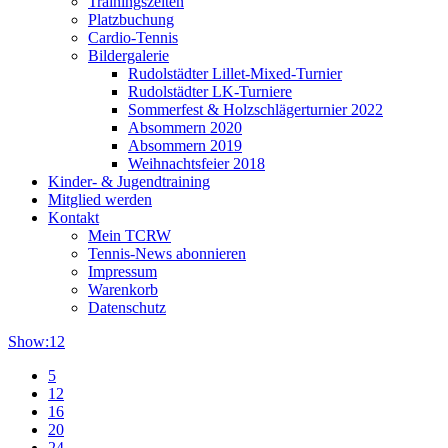
Trainingszeiten
Platzbuchung
Cardio-Tennis
Bildergalerie
Rudolstädter Lillet-Mixed-Turnier
Rudolstädter LK-Turniere
Sommerfest & Holzschlägerturnier 2022
Absommern 2020
Absommern 2019
Weihnachtsfeier 2018
Kinder- & Jugendtraining
Mitglied werden
Kontakt
Mein TCRW
Tennis-News abonnieren
Impressum
Warenkorb
Datenschutz
Show:
12
5
12
16
20
24