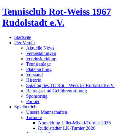
Tennisclub Rot-Weiss 1967
Rudolstadt e.V.
Startseite
Der Verein
Aktuelle News
Veranstaltungen
Vereinskleidung
Tennisanlage
Platzbuchung
Vorstand
Historie
Satzung des TC Rot – Weiß 67 Rudolstadt e.V.
Beitrags- und Gebührenordnung
Sponsoring
Partner
Spielbetrieb
Unsere Mannschaften
Turniere
Anmeldung Lillet-Mixed-Turnier 2026
Rudolstädter LK-Turnier 2026