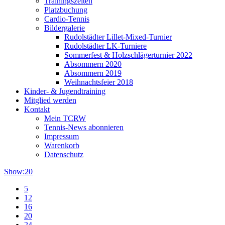
Trainingszeiten
Platzbuchung
Cardio-Tennis
Bildergalerie
Rudolstädter Lillet-Mixed-Turnier
Rudolstädter LK-Turniere
Sommerfest & Holzschlägerturnier 2022
Absommern 2020
Absommern 2019
Weihnachtsfeier 2018
Kinder- & Jugendtraining
Mitglied werden
Kontakt
Mein TCRW
Tennis-News abonnieren
Impressum
Warenkorb
Datenschutz
Show:
20
5
12
16
20
24