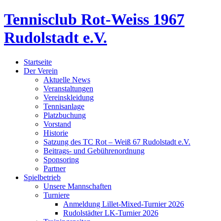
Tennisclub Rot-Weiss 1967
Rudolstadt e.V.
Startseite
Der Verein
Aktuelle News
Veranstaltungen
Vereinskleidung
Tennisanlage
Platzbuchung
Vorstand
Historie
Satzung des TC Rot – Weiß 67 Rudolstadt e.V.
Beitrags- und Gebührenordnung
Sponsoring
Partner
Spielbetrieb
Unsere Mannschaften
Turniere
Anmeldung Lillet-Mixed-Turnier 2026
Rudolstädter LK-Turnier 2026