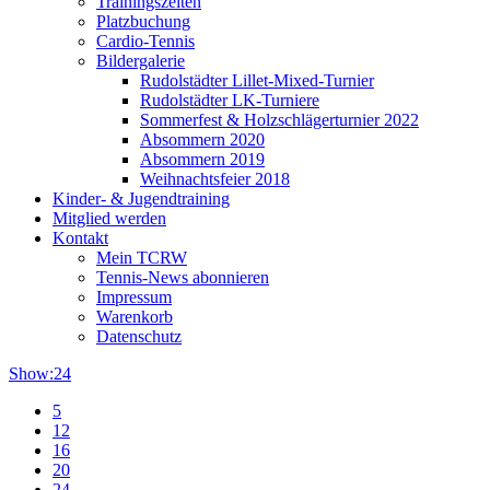
Trainingszeiten
Platzbuchung
Cardio-Tennis
Bildergalerie
Rudolstädter Lillet-Mixed-Turnier
Rudolstädter LK-Turniere
Sommerfest & Holzschlägerturnier 2022
Absommern 2020
Absommern 2019
Weihnachtsfeier 2018
Kinder- & Jugendtraining
Mitglied werden
Kontakt
Mein TCRW
Tennis-News abonnieren
Impressum
Warenkorb
Datenschutz
Show:
24
5
12
16
20
24