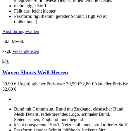
integrierte Short, Mesh-Details, reflektierende Details
mehrlagiger Stoff
Fällt aus: leicht kleiner
Passform: figurbetont, gerader Schnitt, High Waist
(taillenhoch)
Ausführung wählen
inkl. MwSt.
zzgl.
Versandkosten
Woven Shorts Weiß Herren
39,99
€
Ursprünglicher Preis war: 39,99 €
32,80
€
Aktueller Preis ist:
32,80 €.
Bund mit Gummizug, Bund mit Zugband, elastischer Bund,
Mesh-Details, reflektierendes Logo, schmaler Bund,
Seitentaschen, Zugband innenliegend
leicht transparenter Stoff, Netzdetail innen, strukturierter Stoff
Passform: gerader Schnitt, hüfthoch, lockerer Sitz