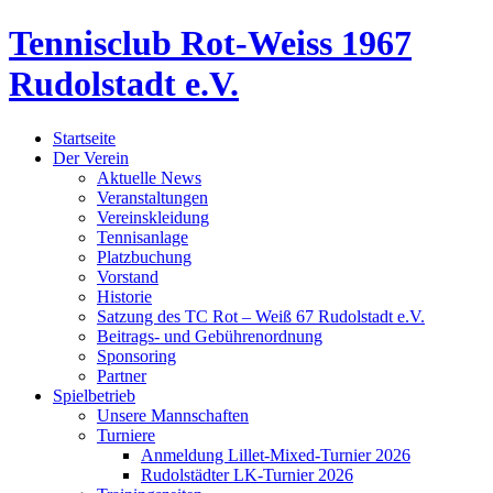
Tennisclub Rot-Weiss 1967
Rudolstadt e.V.
Startseite
Der Verein
Aktuelle News
Veranstaltungen
Vereinskleidung
Tennisanlage
Platzbuchung
Vorstand
Historie
Satzung des TC Rot – Weiß 67 Rudolstadt e.V.
Beitrags- und Gebührenordnung
Sponsoring
Partner
Spielbetrieb
Unsere Mannschaften
Turniere
Anmeldung Lillet-Mixed-Turnier 2026
Rudolstädter LK-Turnier 2026