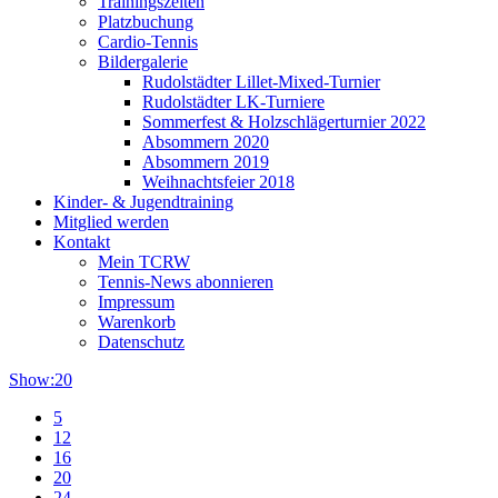
Trainingszeiten
Platzbuchung
Cardio-Tennis
Bildergalerie
Rudolstädter Lillet-Mixed-Turnier
Rudolstädter LK-Turniere
Sommerfest & Holzschlägerturnier 2022
Absommern 2020
Absommern 2019
Weihnachtsfeier 2018
Kinder- & Jugendtraining
Mitglied werden
Kontakt
Mein TCRW
Tennis-News abonnieren
Impressum
Warenkorb
Datenschutz
Show:
20
5
12
16
20
24