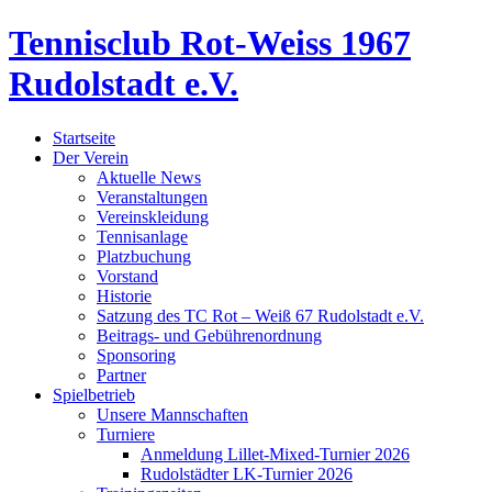
Tennisclub Rot-Weiss 1967
Rudolstadt e.V.
Startseite
Der Verein
Aktuelle News
Veranstaltungen
Vereinskleidung
Tennisanlage
Platzbuchung
Vorstand
Historie
Satzung des TC Rot – Weiß 67 Rudolstadt e.V.
Beitrags- und Gebührenordnung
Sponsoring
Partner
Spielbetrieb
Unsere Mannschaften
Turniere
Anmeldung Lillet-Mixed-Turnier 2026
Rudolstädter LK-Turnier 2026